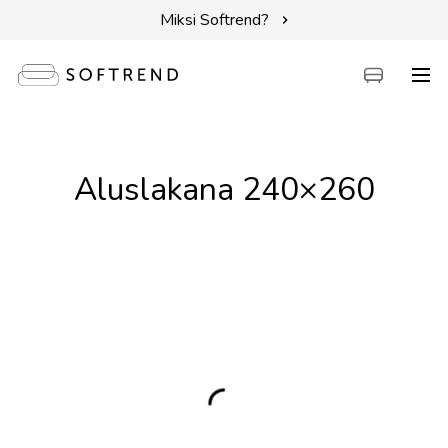
Miksi Softrend?
Sohvat
Aluslakana 240×260
Sängyt
Kalusteet
Tarvikkeet
Erikoistarjoukset
Intuit by Softrend