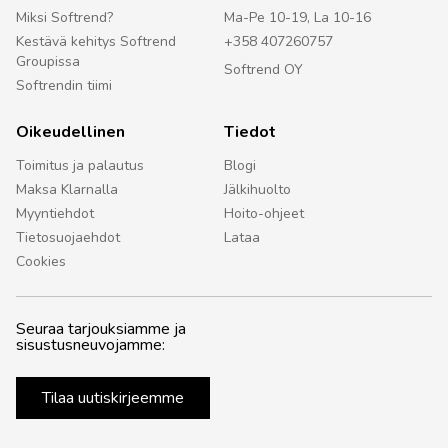
Miksi Softrend?
Ma-Pe 10-19, La 10-16
Kestävä kehitys Softrend
+358 407260757
Groupissa
Softrend OY
Softrendin tiimi
Oikeudellinen
Tiedot
Toimitus ja palautus
Blogi
Maksa Klarnalla
Jälkihuolto
Myyntiehdot
Hoito-ohjeet
Tietosuojaehdot
Lataa
Cookies
Seuraa tarjouksiamme ja
sisustusneuvojamme:
Tilaa uutiskirjeemme