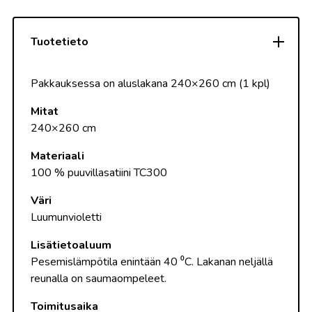
Tuotetieto
Pakkauksessa on aluslakana 240×260 cm (1 kpl)
Mitat
240×260 cm
Materiaali
100 % puuvillasatiini TC300
Väri
Luumunvioletti
Lisätietoaluum
Pesemislämpötila enintään 40 ⁰C. Lakanan neljällä
reunalla on saumaompeleet.
Toimitusaika