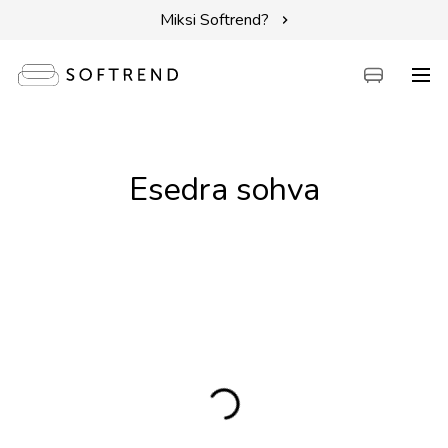
Sohvat
Esedra sohva
Sängyt
Kalusteet
Tarvikkeet
Erikoistarjoukset
Intuit by Softrend