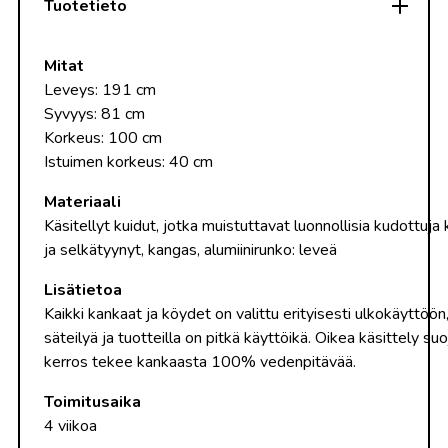
Tuotetieto
Mitat
Leveys: 191 cm
Syvyys: 81 cm
Korkeus: 100 cm
Istuimen korkeus: 40 cm
Materiaali
Käsitellyt
kuidut
,
jotka
muistuttavat
luonnollisia
kudottuja
ja
selkätyynyt
, kangas, alumiinirun
ko: leveä
Lisätietoa
Kaikki
kankaat
ja
köydet
on
valittu
erityisesti
ulkokäyttöön
säteilyä
ja
tuotteilla
on
pitkä
käyttöikä
.
Oikea
käsittely
suo
kerros
tekee
kankaasta
100% vedenpitävää.
Toimitusaika
4 viikoa