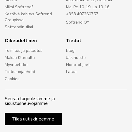
Miksi Softrend?
Ma-Pe 10-19, La 10-16
Kestävä kehitys Softrend
+358 407260757
Groupissa
Softrend OY
Softrendin tiimi
Oikeudellinen
Tiedot
Toimitus ja palautus
Blogi
Maksa Klarnalla
Jälkihuolto
Myyntiehdot
Hoito-ohjeet
Tietosuojaehdot
Lataa
Cookies
Seuraa tarjouksiamme ja
sisustusneuvojamme:
Tilaa uutiskirjeemme