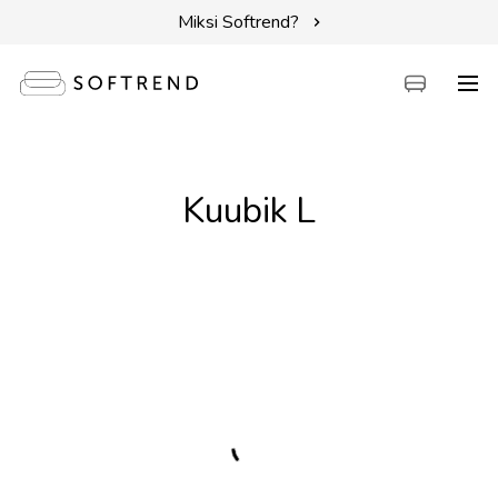
Miksi Softrend?
Sohvat
Kuubik L
Sängyt
Kalusteet
Tarvikkeet
Erikoistarjoukset
Intuit by Softrend