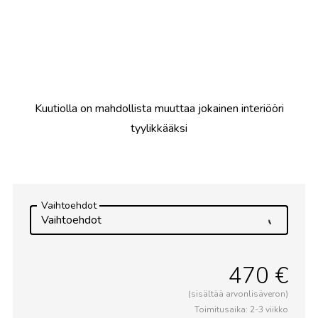
Kuutiolla on mahdollista muuttaa jokainen interiööri
tyylikkääksi
Vaihtoehdot
Vaihtoehdot
470 €
(sisältää arvonlisäveron)
Toimitusaika: 2-3 viikko