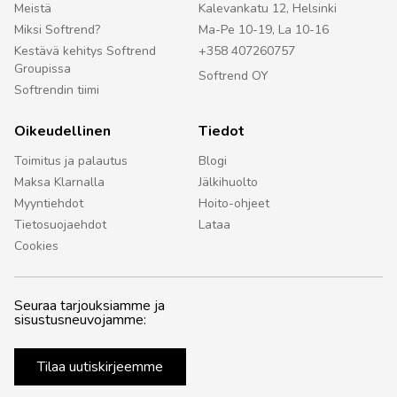
Meistä
Kalevankatu 12, Helsinki
Miksi Softrend?
Ma-Pe 10-19, La 10-16
Kestävä kehitys Softrend
+358 407260757
Groupissa
Softrend OY
Softrendin tiimi
Oikeudellinen
Tiedot
Toimitus ja palautus
Blogi
Maksa Klarnalla
Jälkihuolto
Myyntiehdot
Hoito-ohjeet
Tietosuojaehdot
Lataa
Cookies
Seuraa tarjouksiamme ja
sisustusneuvojamme:
Tilaa uutiskirjeemme