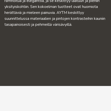
raffinoitua ja eleganttia, ja se keskittyy laatuun ja pieniin
yksityiskohtiin. Sen kokoelman tuotteet ovat huomiota
herättäviä ja mieleen painuvia. AYTM keskittyy
suunnittelussa materiaalien ja pintojen kontrasteihin kauniin
tasapainoisesti ja pehmeillä värisävyillä.