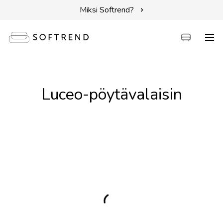
Miksi Softrend?
Sohvat
Luceo-pöytävalaisin
Sängyt
Kalusteet
Tarvikkeet
Erikoistarjoukset
Intuit by Softrend