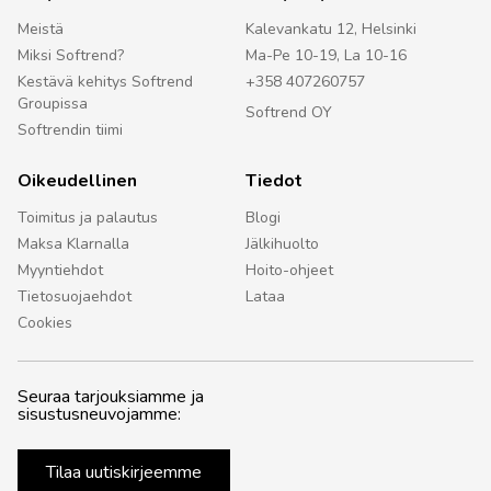
Meistä
Kalevankatu 12, Helsinki
Miksi Softrend?
Ma-Pe 10-19, La 10-16
Kestävä kehitys Softrend
+358 407260757
Groupissa
Softrend OY
Softrendin tiimi
Oikeudellinen
Tiedot
Toimitus ja palautus
Blogi
Maksa Klarnalla
Jälkihuolto
Myyntiehdot
Hoito-ohjeet
Tietosuojaehdot
Lataa
Cookies
Seuraa tarjouksiamme ja
sisustusneuvojamme:
Tilaa uutiskirjeemme