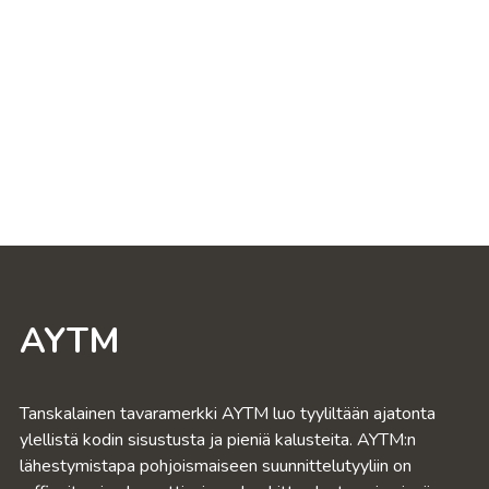
AYTM
Tanskalainen tavaramerkki AYTM luo tyyliltään ajatonta
ylellistä kodin sisustusta ja pieniä kalusteita. AYTM:n
lähestymistapa pohjoismaiseen suunnittelutyyliin on