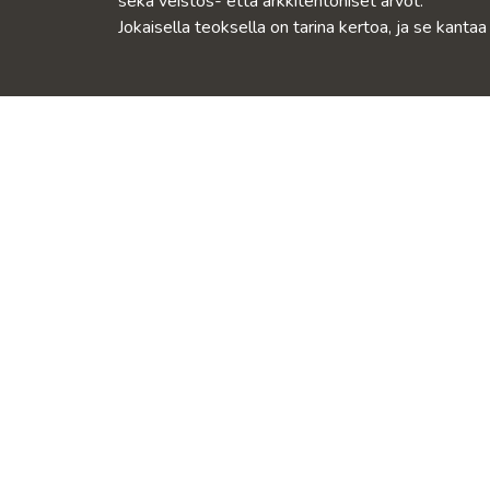
sekä veistos- että arkkitehtoniset arvot.
Jokaisella teoksella on tarina kertoa, ja se kanta
VIERAILE
MIKSI SOFT
LIIKKEISSÄMME
Yritys
Ota yhteyttä
Meistä
Kalevankatu 12, Helsi
Miksi Softrend?
Ma-Pe 10-19, La 10-1