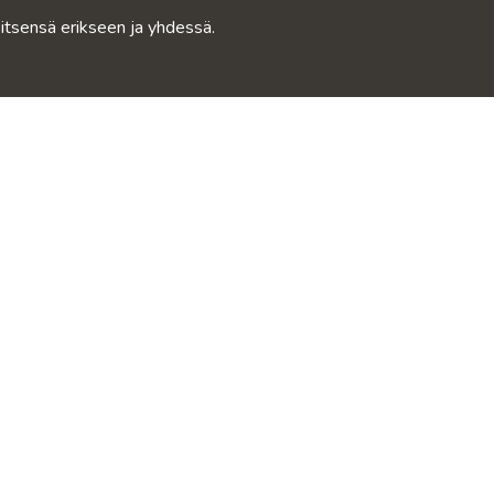
a itsensä erikseen ja yhdessä.
REND
KANGASNÄYTTEET
TOIMITU
Oikeudellinen
Tiedot
nki
Toimitus ja palautus
Blogi
6
Maksa Klarnalla
Jälkihuolto