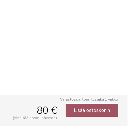
Varastossa: toimitusaika 1 viikko
80 €
Lisää ostoskoriin
(sisältää arvonlisäveron)