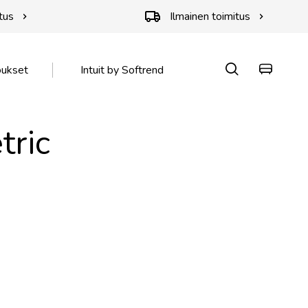
tus
Ilmainen toimitus
oukset
Intuit by Softrend
tric