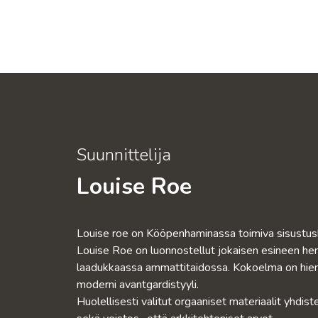
Suunnittelija
Louise Roe
Louise roe on Kööpenhaminassa toimiva sisustusb
Louise Roe on luonnostellut jokaisen esineen henki
laadukkaassa ammattitaidossa. Kokoelma on hieno
moderni avantgardistyyli.
Huolellisesti valitut orgaaniset materiaalit yhdiste