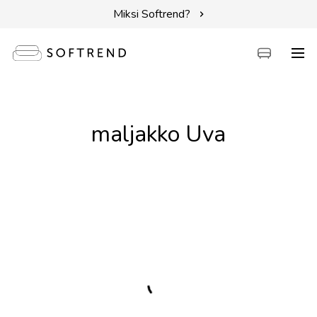
Miksi Softrend?
Sohvat
maljakko Uva
Sängyt
Kalusteet
Tarvikkeet
Erikoistarjoukset
Intuit by Softrend