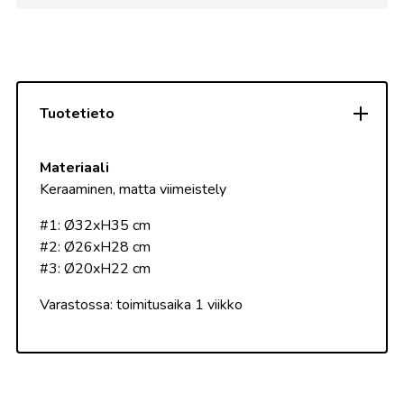
Tuotetieto
Materiaali
Keraaminen
, matta viimeistely
#1: Ø32xH35 cm
#2: Ø26xH28 cm
#3: Ø20xH22 cm
Varastossa: toimitusaika 1 viikko