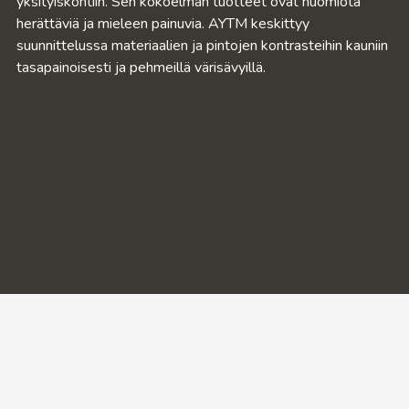
yksityiskohtiin. Sen kokoelman tuotteet ovat huomiota
herättäviä ja mieleen painuvia. AYTM keskittyy
suunnittelussa materiaalien ja pintojen kontrasteihin kauniin
tasapainoisesti ja pehmeillä värisävyillä.