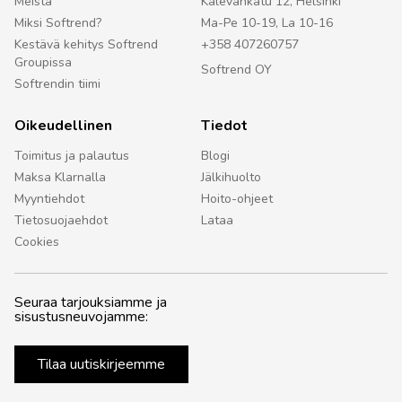
Meistä
Kalevankatu 12, Helsinki
Miksi Softrend?
Ma-Pe 10-19, La 10-16
Kestävä kehitys Softrend
+358 407260757
Groupissa
Softrend OY
Softrendin tiimi
Oikeudellinen
Tiedot
Toimitus ja palautus
Blogi
Maksa Klarnalla
Jälkihuolto
Myyntiehdot
Hoito-ohjeet
Tietosuojaehdot
Lataa
Cookies
Seuraa tarjouksiamme ja
sisustusneuvojamme:
Tilaa uutiskirjeemme