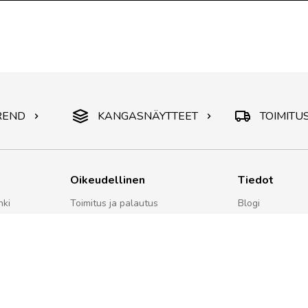
REND
KANGASNÄYTTEET
TOIMITU
Oikeudellinen
Tiedot
nki
Toimitus ja palautus
Blogi
6
Maksa Klarnalla
Jälkihuolto
Myyntiehdot
Hoito-ohjeet
Tietosuojaehdot
Lataa
Cookies