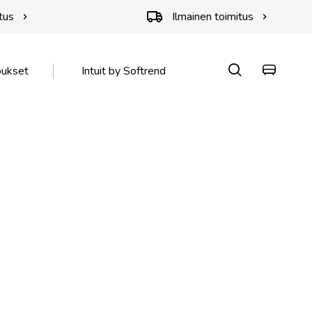
tus
Ilmainen toimitus
oukset
Intuit by Softrend