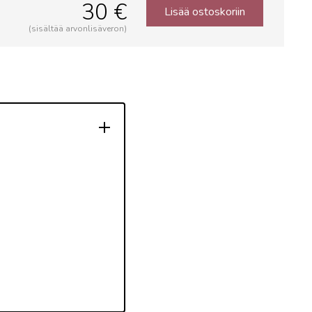
30 €
Lisää ostoskoriin
(sisältää arvonlisäveron)