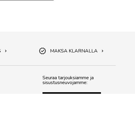
S
MAKSA KLARNALLA
Seuraa tarjouksiamme ja
sisustusneuvojamme:
Tilaa uutiskirjeemme