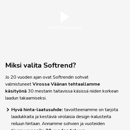
Watch the video
Miksi valita Softrend?
Jo 20 vuoden ajan ovat Softrendin sohvat
valmistuneet
Virossa
Väänan tehtaallamme
käsityönä
30 mestarin taitavissa käsissä niiden korkean
laadun takaamiseksi.
Hyvä hinta-laatusuhde:
tavoitteenamme on tarjota
laadukkaita ja kestäviä virolaisia
design-kalusteita
reiluun hintaan. Annamme sohvien ja vuoteiden