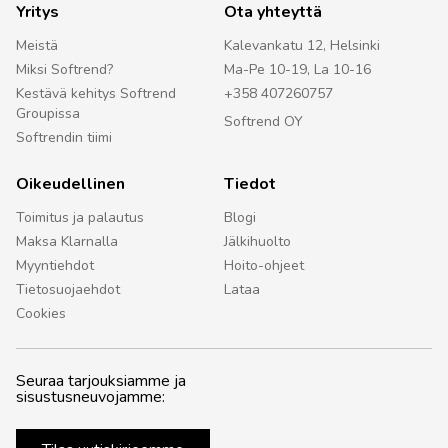
Yritys
Ota yhteyttä
Meistä
Kalevankatu 12, Helsinki
Miksi Softrend?
Ma-Pe 10-19, La 10-16
Kestävä kehitys Softrend
+358 407260757
Groupissa
Softrend OY
Softrendin tiimi
Oikeudellinen
Tiedot
Toimitus ja palautus
Blogi
Maksa Klarnalla
Jälkihuolto
Myyntiehdot
Hoito-ohjeet
Tietosuojaehdot
Lataa
Cookies
Seuraa tarjouksiamme ja
sisustusneuvojamme: