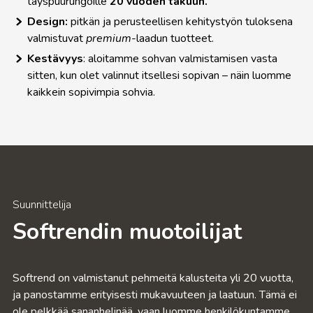
täyspuurungoille
20 vuoden takuun.
Design:
pitkän ja perusteellisen kehitystyön tuloksena
valmistuvat
premium
-laadun tuotteet.
Kestävyys
: aloitamme sohvan valmistamisen vasta
sitten, kun olet valinnut itsellesi sopivan – näin luomme
kaikkein sopivimpia sohvia.
Suunnittelija
Softrendin muotoilijat
Softrend on valmistanut pehmeitä kalusteita yli 20 vuotta,
ja panostamme erityisesti mukavuuteen ja laatuun. Tämä ei
ole pelkkää sananhelinää, vaan luomme henkilökuntamme,