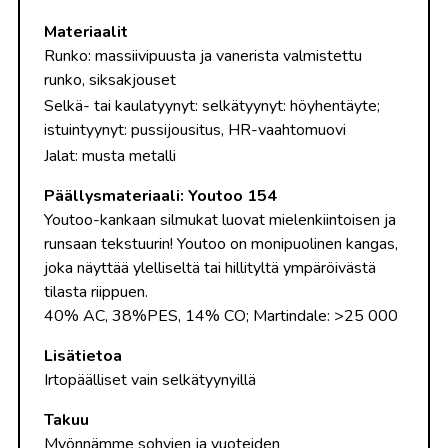
Materiaalit
Runko: massiivipuusta ja vanerista valmistettu
runko, siksakjouset
Selkä- tai kaulatyynyt: selkätyynyt: höyhentäyte;
istuintyynyt: pussijousitus, HR-vaahtomuovi
Jalat: musta metalli
Päällysmateriaali: Youtoo 154
Youtoo-kankaan silmukat luovat mielenkiintoisen ja
runsaan tekstuurin! Youtoo on monipuolinen kangas,
joka näyttää ylelliseltä tai hillityltä ympäröivästä
tilasta riippuen.
40% AC, 38%PES, 14% CO; Martindale: >25 000
Lisätietoa
Irtopäälliset vain selkätyynyillä
Takuu
Myönnämme sohvien ja vuoteiden