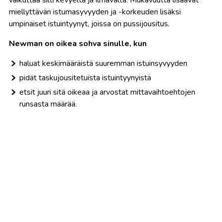
miellyttävän istumasyvyyden ja -korkeuden lisäksi
umpinaiset istuintyynyt, joissa on pussijousitus.
Newman on oikea sohva sinulle, kun
haluat keskimääräistä suuremman istuinsyvyyden
pidät taskujousitetuista istuintyynyistä
etsit juuri sitä oikeaa ja arvostat mittavaihtoehtojen
runsasta määrää.