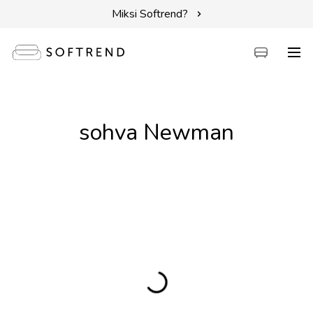
Miksi Softrend?
Sohvat
sohva Newman
Sängyt
Kalusteet
Tarvikkeet
Erikoistarjoukset
Intuit by Softrend