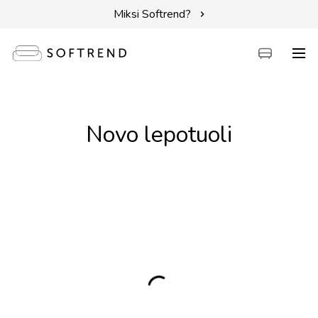
Miksi Softrend?
Sohvat
Novo lepotuoli
Sängyt
Kalusteet
Tarvikkeet
Erikoistarjoukset
Intuit by Softrend