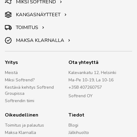
MIKSI SOFTREND
KANGASNÄYTTEET
TOIMITUS
MAKSA KLARNALLA
Yritys
Ota yhteyttä
Meistä
Kalevankatu 12, Helsinki
Miksi Softrend?
Ma-Pe 10-19, La 10-16
Kestävä kehitys Softrend
+358 407260757
Groupissa
Softrend OY
Softrendin tiimi
Oikeudellinen
Tiedot
Toimitus ja palautus
Blogi
Maksa Klarnalla
Jälkihuolto