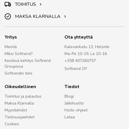
TOIMITUS
MAKSA KLARNALLA
Yritys
Ota yhteyttä
Meistä
Kalevankatu 12, Helsinki
Miksi Softrend?
Ma-Pe 10-19, La 10-16
Kestävä kehitys Softrend
+358 407260757
Groupissa
Softrend OY
Softrendin tiimi
Oikeudellinen
Tiedot
Toimitus ja palautus
Blogi
Maksa Klarnalla
Jälkihuolto
Myyntiehdot
Hoito-ohjeet
Tietosuojaehdot
Lataa
Cookies