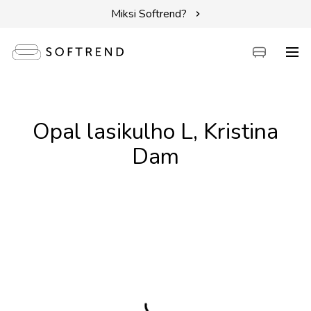
Miksi Softrend?
Sohvat
Opal lasikulho L, Kristina
Sängyt
Dam
Kalusteet
Tarvikkeet
Erikoistarjoukset
Intuit by Softrend