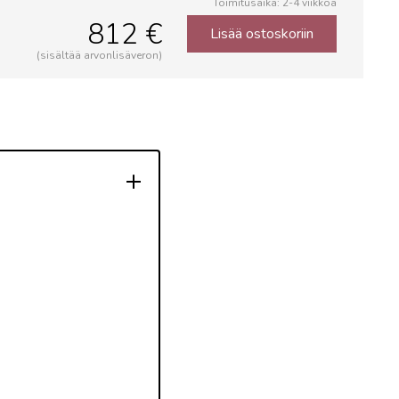
Toimitusaika: 2-4 viikkoa
812 €
Lisää ostoskoriin
(sisältää arvonlisäveron)