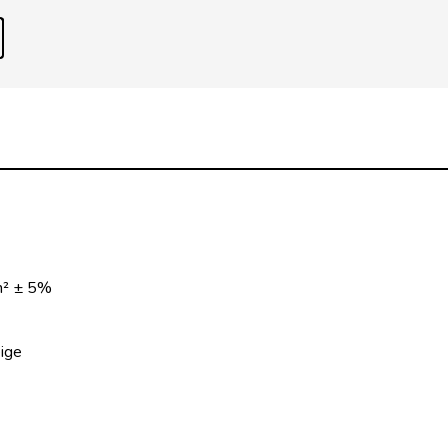
m² ± 5%
ige