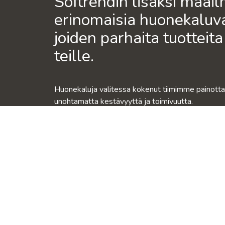
Softrendin lisäksi maai
erinomaisia huonekaluva
joiden parhaita tuotteit
teille.
unohtamatta kestävyyttä ja toimivuutta.
On hyvä olla, kun huonekalut ovat kaikkea tätä sa
VIERAILE
MIKSI SOFT