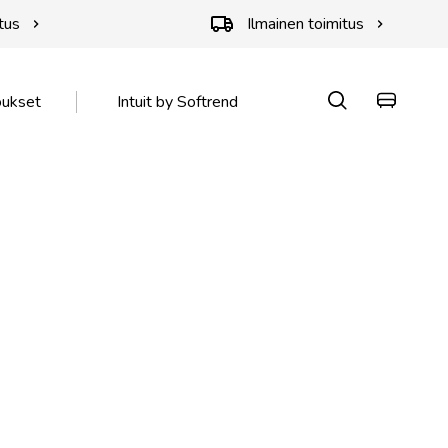
tus
Ilmainen toimitus
oukset
Intuit by Softrend