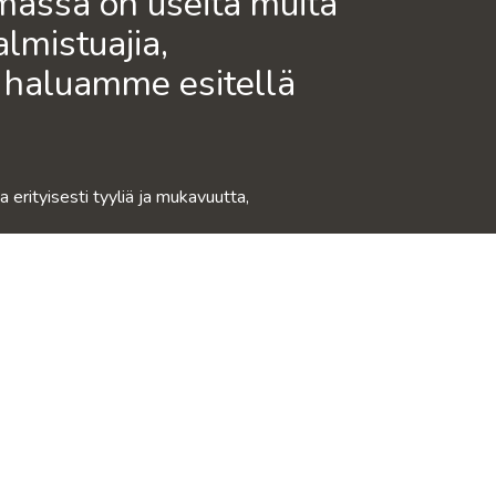
lmassa on useita muita
lmistuajia,
a haluamme esitellä
manaikaisesti.
REND
KANGASNÄYTTEET
TOIMITU