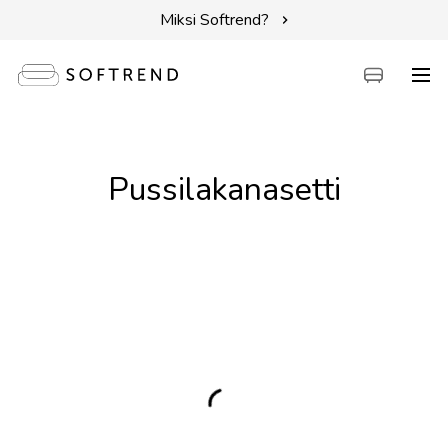
Miksi Softrend?
Sohvat
Pussilakanasetti
Sängyt
Kalusteet
Tarvikkeet
Erikoistarjoukset
Intuit by Softrend