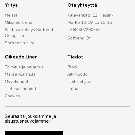
Yritys
Ota yhteyttä
Meistä
Kalevankatu 12, Helsinki
Miksi Softrend?
Ma-Pe 10-19, La 10-16
Kestävä kehitys Softrend
+358 407260757
Groupissa
Softrend OY
Softrendin tiimi
Oikeudellinen
Tiedot
Toimitus ja palautus
Blogi
Maksa Klarnalla
Jälkihuolto
Myyntiehdot
Hoito-ohjeet
Tietosuojaehdot
Lataa
Cookies
Seuraa tarjouksiamme ja
sisustusneuvojamme: