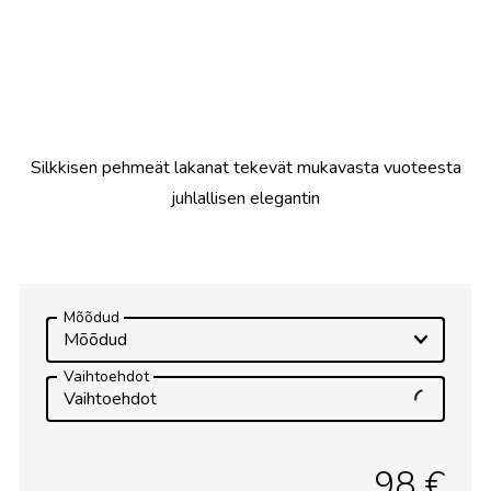
Silkkisen pehmeät lakanat tekevät mukavasta vuoteesta
juhlallisen elegantin
Mõõdud
Mõõdud
Vaihtoehdot
Vaihtoehdot
98 €