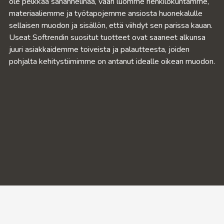
ole pelkkää sananhelinää, vaan luomme henkilökuntamme,
materiaaliemme ja työtapojemme ansiosta huonekalulle
sellaisen muodon ja sisällön, että viihdyt sen parissa kauan.
Useat Softrendin suositut tuotteet ovat saaneet alkunsa
juuri asiakkaidemme toiveista ja palautteesta, joiden
pohjalta kehitystiimimme on antanut idealle oikean muodon.