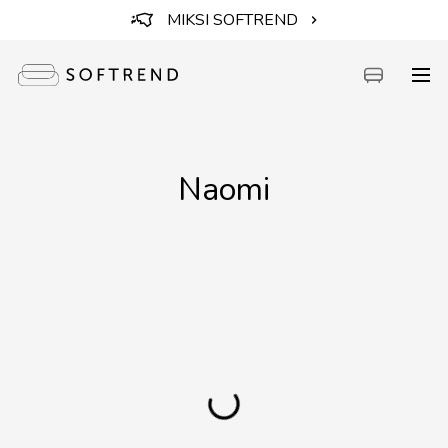
MIKSI SOFTREND
Sohvat
Naomi
Sängyt
Kalusteet
Tarvikkeet
Erikoistarjoukset
Intuit by Softrend