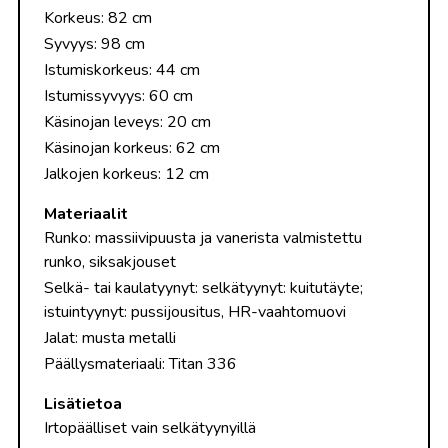
Korkeus: 82 cm
Syvyys: 98 cm
Istumiskorkeus: 44 cm
Istumissyvyys: 60 cm
Käsinojan leveys: 20 cm
Käsinojan korkeus: 62 cm
Jalkojen korkeus: 12 cm
Materiaalit
Runko: massiivipuusta ja vanerista valmistettu
runko, siksakjouset
Selkä- tai kaulatyynyt: selkätyynyt: kuitutäyte;
istuintyynyt: pussijousitus, HR-vaahtomuovi
Jalat: musta metalli
Päällysmateriaali: Titan 336
Lisätietoa
Irtopäälliset vain selkätyynyillä