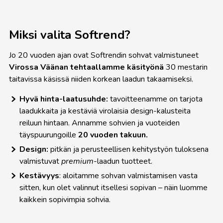
Miksi valita Softrend?
Jo 20 vuoden ajan ovat Softrendin sohvat valmistuneet
Virossa
Väänan tehtaallamme käsityönä
30 mestarin
taitavissa käsissä niiden korkean laadun takaamiseksi.
Hyvä hinta-laatusuhde:
tavoitteenamme on tarjota
laadukkaita ja kestäviä virolaisia
design-kalusteita
reiluun hintaan. Annamme sohvien ja vuoteiden
täyspuurungoille
20 vuoden takuun.
Design:
pitkän ja perusteellisen kehitystyön tuloksena
valmistuvat
premium
-laadun tuotteet.
Kestävyys
: aloitamme sohvan valmistamisen vasta
sitten, kun olet valinnut itsellesi sopivan – näin luomme
kaikkein sopivimpia sohvia.