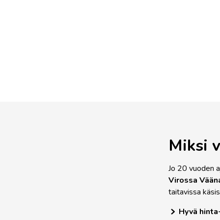
Miksi v
Jo 20 vuoden a
Virossa
Vään
taitavissa käsi
Hyvä hinta