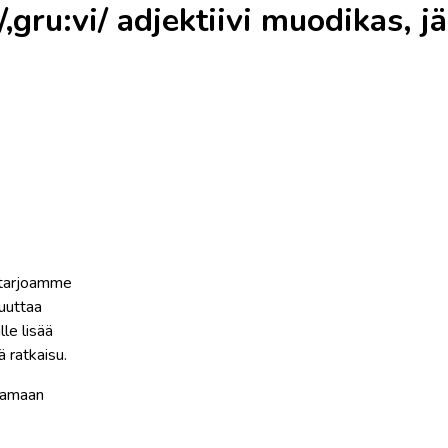
,gru:vi/ adjektiivi muodikas, j
, tarjoamme
muuttaa
lle lisää
 ratkaisu.
tamaan