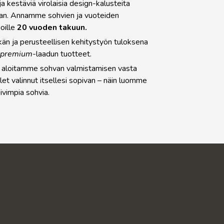
ja kestäviä virolaisia
design-kalusteita
taan. Annamme sohvien ja vuoteiden
oille
20 vuoden takuun.
kän ja perusteellisen kehitystyön tuloksena
t
premium
-laadun tuotteet.
: aloitamme sohvan valmistamisen vasta
olet valinnut itsellesi sopivan – näin luomme
ivimpia sohvia.