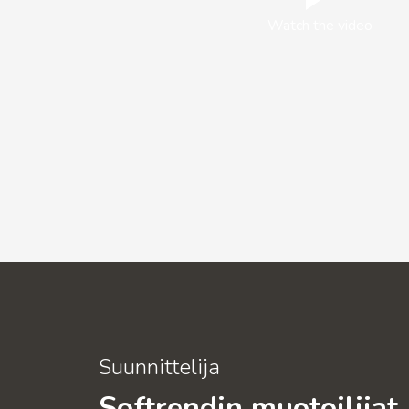
Watch the video
Suunnittelija
Softrendin muotoilijat