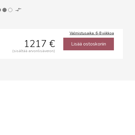
Valmistusaika: 6-8 viikkoa
1217 €
Lisää ostoskoriin
(sisältää arvonlisäveron)