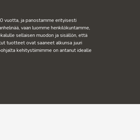
20 vuotta, ja panostamme erityisesti
nanhelinää, vaan luomme henkilökuntamme,
lulle sellaisen muodon ja sisällön, että
tut tuotteet ovat saaneet alkunsa juuri
pohjalta kehitystiimimme on antanut idealle