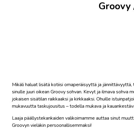
Groovy /
Mikäli haluat lisätä kotiisi omaperäisyyttä ja jännittävyyttä
sinulle juuri oikean Groovy sohvan. Kevyt ja ilmava sohva 
jokaisen sisätilan raikkaaksi ja kirkkaaksi. Ohuille istuinpatjoi
mukavuutta taskujousitus – todella mukava ja kauankestävä
Laaja päällystekankaiden valikoimamme auttaa sinut muut
Groovyn vieläkin persoonallisemmaksi!