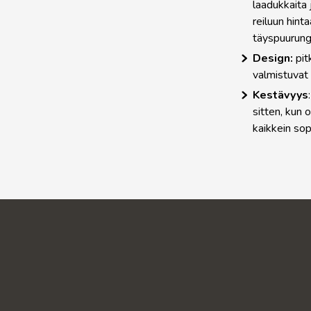
laadukkaita 
reiluun hin
täyspuurung
Design:
pit
valmistuva
Kestävyys
sitten, kun 
kaikkein sop