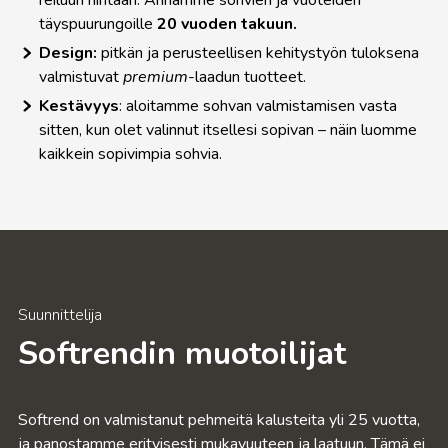
täyspuurungoille
20 vuoden takuun.
Design:
pitkän ja perusteellisen kehitystyön tuloksena
valmistuvat
premium
-laadun tuotteet.
Kestävyys
: aloitamme sohvan valmistamisen vasta
sitten, kun olet valinnut itsellesi sopivan – näin luomme
kaikkein sopivimpia sohvia.
Suunnittelija
Softrendin muotoilijat
Softrend on valmistanut pehmeitä kalusteita yli 25 vuotta,
ja panostamme erityisesti mukavuuteen ja laatuun. Tämä ei