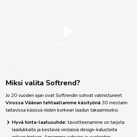
Watch the video
Miksi valita Softrend?
Jo 20 vuoden ajan ovat Softrendin sohvat valmistuneet
Virossa
Väänan tehtaallamme käsityönä
30 mestarin
taitavissa käsissä niiden korkean laadun takaamiseksi.
Hyvä hinta-laatusuhde:
tavoitteenamme on tarjota
laadukkaita ja kestäviä virolaisia
design-kalusteita
reiluun hintaan. Annamme sohvien ja vuoteiden