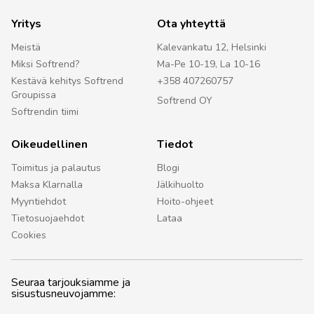
Yritys
Ota yhteyttä
Meistä
Kalevankatu 12, Helsinki
Miksi Softrend?
Ma-Pe 10-19, La 10-16
Kestävä kehitys Softrend
+358 407260757
Groupissa
Softrend OY
Softrendin tiimi
Oikeudellinen
Tiedot
Toimitus ja palautus
Blogi
Maksa Klarnalla
Jälkihuolto
Myyntiehdot
Hoito-ohjeet
Tietosuojaehdot
Lataa
Cookies
Seuraa tarjouksiamme ja
sisustusneuvojamme: