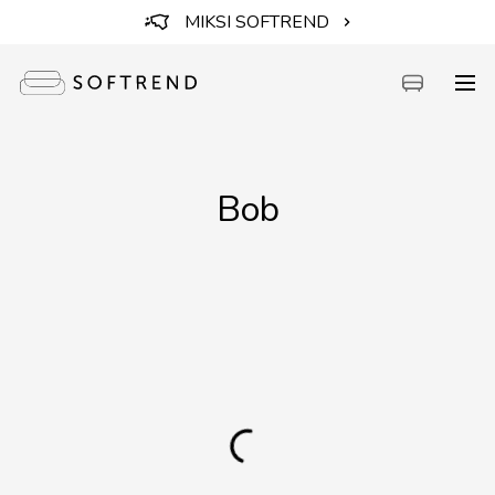
MIKSI SOFTREND
Sohvat
Bob
Sängyt
Kalusteet
Tarvikkeet
Erikoistarjoukset
Intuit by Softrend