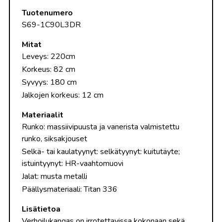
Tuotenumero
S69-1C90L3DR
Mitat
Leveys: 220cm
Korkeus: 82 cm
Syvyys: 180 cm
Jalkojen korkeus: 12 cm
Materiaalit
Runko: massiivipuusta ja vanerista valmistettu
runko, siksakjouset
Selkä- tai kaulatyynyt: selkätyynyt: kuitutäyte;
istuintyynyt: HR-vaahtomuovi
Jalat: musta metalli
Päällysmateriaali: Titan 336
Lisätietoa
Verhoilukangas on irrotettavissa kokonaan sekä